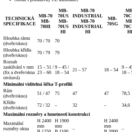
MB-
MB-70
MB
MB-70
70US
INDUSTRIAL
70
TECHNICKÁ
MB-
MB-
MB-
MB-70
MB
SPECIFIKACE
70SG
70HI
70US
INDUSTRIAL
70
HI
HI
H
Hloubka rámu
70 / 70
70
(dveře/okno)
Hloubka křídla
70 / 79
79
(dveře/okno)
Rozsah
zasklívání v mm
15 – 51 /
9 – 45 /
9 – 4
21 – 57
18 – 54
(fix a dveře/okna
23 – 60
18 – 54
18 – 
otvíravá)
Minimální viditelná šířka T-profilů
Rám
51 / 47
75
47
47
78,5
(dveře/okno)
Křídlo
72 / 32
–
32
–
34,6
(dveře/okno)
Maximální rozměry a hmotnosti konstrukcí
H 2400
H 1900
H 2400
Maximální
mm
mm
mm
rozměry okna
–
–
B 1250
B 1100
B 2000