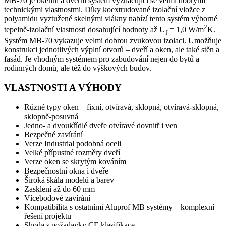
MB-70 je okenní a dveřní systém vyznačující se velmi dobrými
technickými vlastnostmi. Díky koextrudované izolační vložce z
polyamidu vyztužené skelnými vlákny nabízí tento systém výborné
2
tepelně-izolační vlastnosti dosahující hodnoty až U
= 1,0 W/m
K.
f
Systém MB-70 vykazuje velmi dobrou zvukovou izolaci. Umožňuje
konstrukci jednotlivých výplní otvorů – dveří a oken, ale také stěn a
fasád. Je vhodným systémem pro zabudování nejen do bytů a
rodinných domů, ale též do výškových budov.
VLASTNOSTI A VÝHODY
Různé typy oken – fixní, otvíravá, sklopná, otvíravá-sklopná,
sklopně-posuvná
Jedno- a dvoukřídlé dveře otvíravé dovnitř i ven
Bezpečné zavírání
Verze Industrial podobná oceli
Velké přípustné rozměry dveří
Verze oken se skrytým kováním
Bezpečnostní okna i dveře
Široká škála modelů a barev
Zasklení až do 60 mm
Vícebodové zavírání
Kompatibilita s ostatními Aluprof MB systémy – komplexní
řešení projektu
Shoda s požadavky CE klasifikace