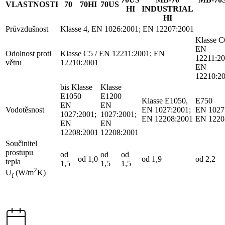
VLASTNOSTI
70
70HI
70US
HI
INDUSTRIAL
HI
Průvzdušnost
Klasse 4, EN 1026:2001; EN 12207:2001
Klasse C
EN
Odolnost proti
Klasse C5 / EN 12211:2001; EN
12211:20
větru
12210:2001
EN
12210:2
bis Klasse
Klasse
E1050
E1200
Klasse E1050,
E750
EN
EN
Vodotěsnost
EN 1027:2001;
EN 1027
1027:2001;
1027:2001;
EN 12208:2001
EN 1220
EN
EN
12208:2001
12208:2001
Součinitel
prostupu
od
od
od
od 1,0
od 1,9
od 2,2
tepla
1,5
1,5
1,5
2
U
(W/m
K)
f