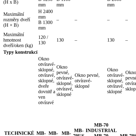
(H x B)
mm
mm
mm
H 2400
Maximální
mm
rozměry dveří
–
–
–
–
B 1300
(H × B)
mm
Maximální
120 /
hmotnost
130
–
130
–
130
dveří/oken (kg)
Typy konstrukcí
Okno
otvíravé-
Okno
sklopné,
Okno
pevné,
Okn
otvíravé,
Okno pevné,
otvíravé-
otvíravé-
pevné
sklopné,
otvíravé-
sklopné,
sklopné,
otvír
dveře
sklopné
otvíravé,
otvíravé,
sklop
dovnitř a
sklopné
sklopné
ven
otvíravé
MB-70
MB-
INDUSTRIAL
TECHNICKÉ
MB-
MB-
MB-
70US
MB-70
MB-70