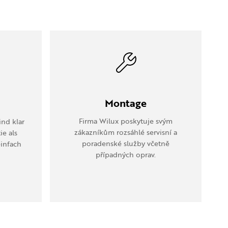
Montage
Firma Wilux poskytuje svým
nd klar
zákazníkům rozsáhlé servisní a
ie als
poradenské služby včetně
einfach
případných oprav.