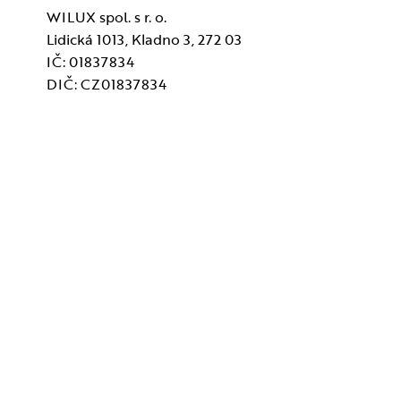
WILUX spol. s r. o.
Lidická 1013, Kladno 3, 272 03
IČ: 01837834
DIČ: CZ01837834